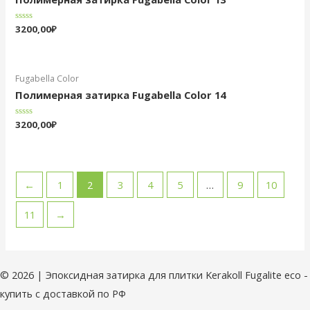
Оценка
3200,00
₽
0
из
5
Fugabella Color
Полимерная затирка Fugabella Color 14
Оценка
3200,00
₽
0
из
5
←
1
2
3
4
5
…
9
10
11
→
© 2026 | Эпоксидная затирка для плитки Kerakoll Fugalite eco -
купить с доставкой по РФ