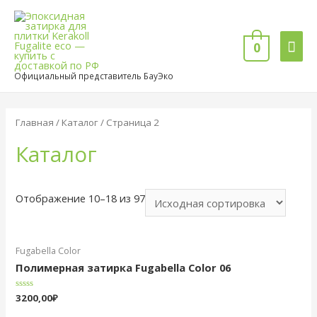
Гла
0
мен
Официальный представитель БауЭко
Главная
/
Каталог
/ Страница 2
Каталог
Отображение 10–18 из 97
Fugabella Color
Полимерная затирка Fugabella Color 06
Оценка
3200,00
₽
0
из