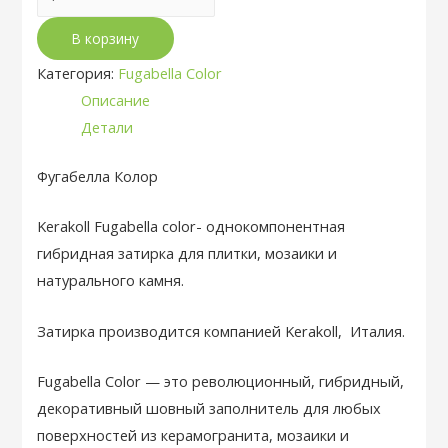
товара
В корзину
Полимерная
затирка
Категория:
Fugabella Color
Fugabella
Описание
Color
Детали
14
Фугабелла Колор
Kerakoll Fugabella color- однокомпонентная
гибридная затирка для плитки, мозаики и
натурального камня.
Затирка производится компанией Kerakoll, Италия.
Fugabella Color — это революционный, гибридный,
декоративный шовный заполнитель для любых
поверхностей из керамогранита, мозаики и