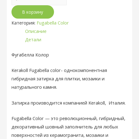
товара
В корзину
Полимерная
затирка
Категория:
Fugabella Color
Fugabella
Описание
Color
Детали
48
Фугабелла Колор
Kerakoll Fugabella color- однокомпонентная
гибридная затирка для плитки, мозаики и
натурального камня.
Затирка производится компанией Kerakoll, Италия.
Fugabella Color — это революционный, гибридный,
декоративный шовный заполнитель для любых
поверхностей из керамогранита, мозаики и