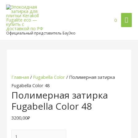
Гла
0
ме
Официальный представитель БауЭко
Главная
/
Fugabella Color
/ Полимерная затирка
Fugabella Color 48
Полимерная затирка
Fugabella Color 48
3200,00
₽
Количество