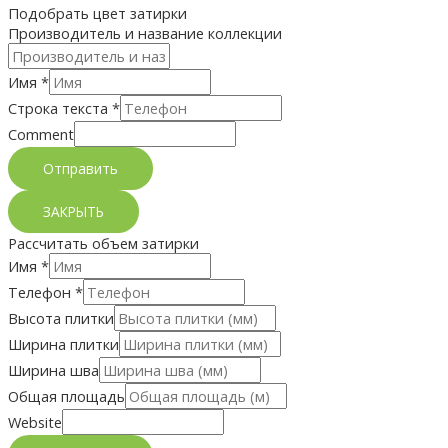
Подобрать цвет затирки
Производитель и название коллекции
Имя
*
Строка текста
*
Comment
Отправить
ЗАКРЫТЬ
Рассчитать объем затирки
Имя
*
Телефон
*
Высота плитки
Ширина плитки
Ширина шва
Общая площадь
Website