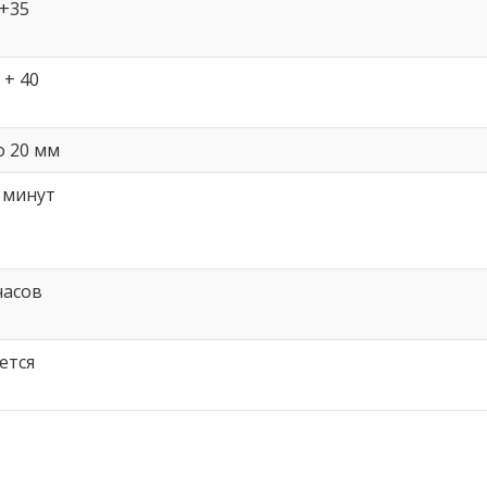
 +35
 + 40
о 20 мм
 минут
часов
ется