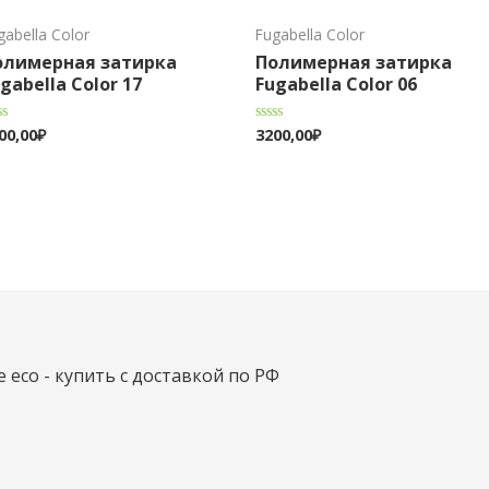
gabella Color
Fugabella Color
олимерная затирка
Полимерная затирка
gabella Color 17
Fugabella Color 06
00,00
₽
3200,00
₽
енка
Оценка
0
из
5
e eco - купить с доставкой по РФ