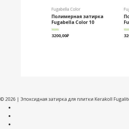
Fugabella Color
Fu
Полимерная затирка
П
Fugabella Color 10
Fu
3200,00
₽
32
Оценка
Оц
0
0
из
из
5
5
© 2026 | Эпоксидная затирка для плитки Kerakoll Fugalit