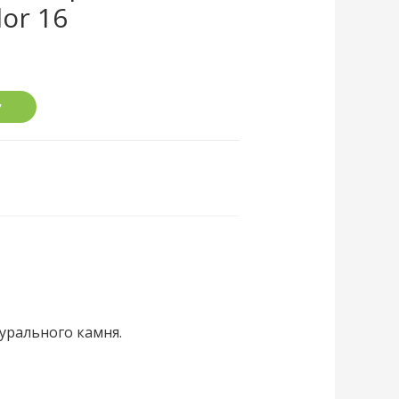
lor 16
у
турального камня.