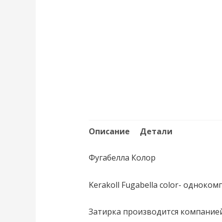
Описание
Детали
Фугабелла Колор
Kerakoll Fugabella color- одноко
Затирка производится компанией 