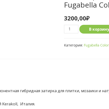
Fugabella Co
3200,00
₽
Количество
В корзин
товара
Полимерная
Категория:
Fugabella Color
затирка
Fugabella
Color
16
мпонентная гибридная затирка для плитки, мозаики и на
Kerakoll, Италия.