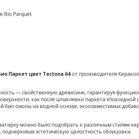
e Bio Parquet
ио Паркет цвет Tectona 64
от производителя Кераколл
ность — свойственную древесине, гарантируя функцио
оверхности, как после шпаклевки паркета эпоксидной с
ой био-смолы на водной основе, экосовместимых добав
ы затирку можно было подобрать к различным стилям ке
 подчеркивая эстетическую целостность облицовки.