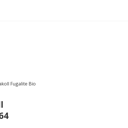
oll Fugalite Bio
l
64