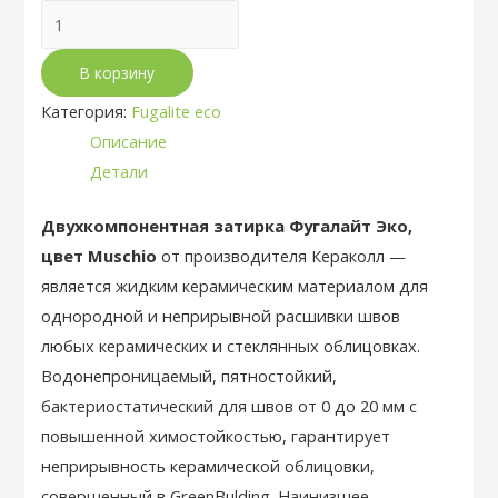
Количество
товара
В корзину
Эпоксидная
затирка
Категория:
Fugalite eco
Fugalite
Описание
eco
Детали
Muschio
49
Двухкомпонентная затирка Фугалайт Эко,
цвет Muschio
от производителя Кераколл —
является жидким керамическим материалом для
однородной и неприрывной расшивки швов
любых керамических и стеклянных облицовках.
Водонепроницаемый, пятностойкий,
бактериостатический для швов от 0 до 20 мм с
повышенной химостойкостью, гарантирует
неприрывность керамической облицовки,
совершенный в GreenBulding. Наинизшее