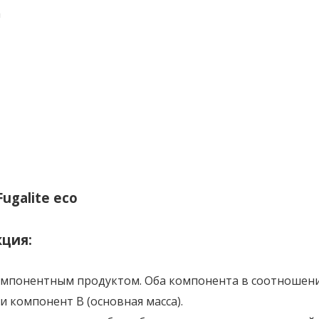
а
ция:
хкомпонентным продуктом. Оба компонента в соотношен
и компонент В (основная масса).