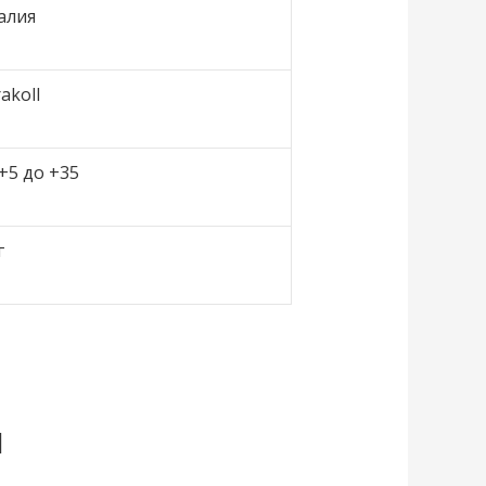
алия
akoll
+5 до +35
г
я