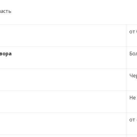
ласть
от 
вора
Бо
Че
Не
от 