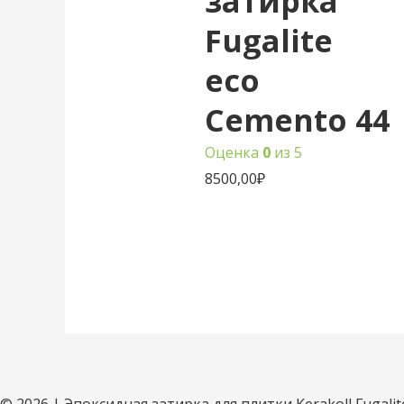
затирка
Fugalite
eco
Cemento 44
Оценка
0
из 5
8500,00
₽
© 2026 | Эпоксидная затирка для плитки Kerakoll Fugalit