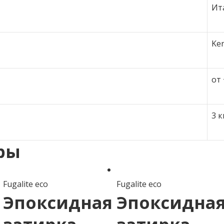
Ит
Ker
от 
3 к
ры
Fugalite eco
Fugalite eco
Эпоксидная
Эпоксидна