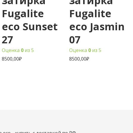
затирка
затирка
Fugalite
Fugalite
eco Sunset
eco Jasmin
27
07
Оценка
0
из 5
Оценка
0
из 5
8500,00
₽
8500,00
₽
e eco - купить с доставкой по РФ