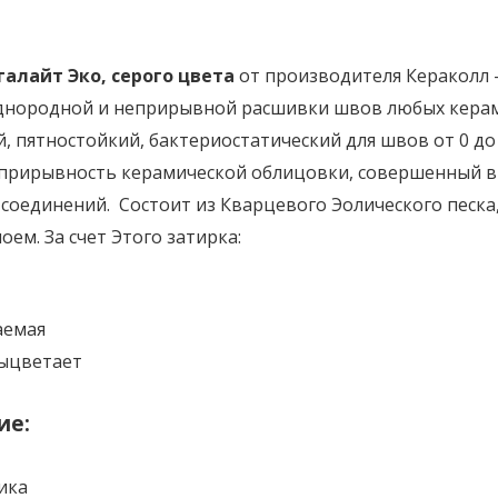
галайт
Эко, серого цвета
от производителя Кераколл 
днородной и неприрывной расшивки швов любых керам
 пятностойкий, бактериостатический для швов от 0 до
прирывность керамической облицовки, совершенный в 
 соединений. Состоит из Кварцевого Эолического песка
ем. За счет Этого затирка:
аемая
выцветает
ие:
ика