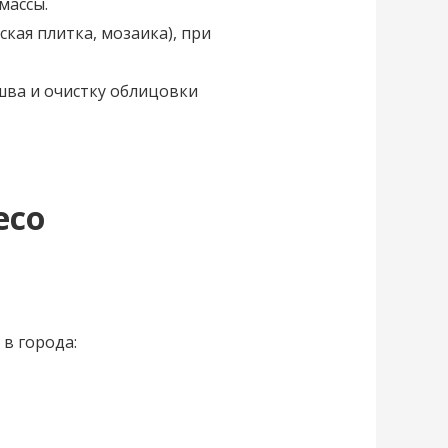
массы.
кая плитка, мозаика), при
шва и очистку облицовки
eco
 в города: