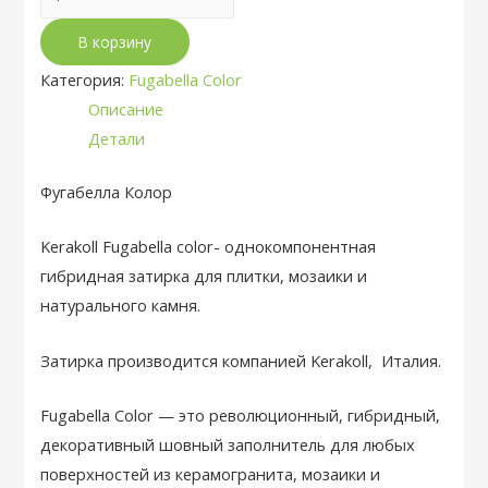
товара
В корзину
Полимерная
затирка
Категория:
Fugabella Color
Fugabella
Описание
Color
Детали
47
Фугабелла Колор
Kerakoll Fugabella color- однокомпонентная
гибридная затирка для плитки, мозаики и
натурального камня.
Затирка производится компанией Kerakoll, Италия.
Fugabella Color — это революционный, гибридный,
декоративный шовный заполнитель для любых
поверхностей из керамогранита, мозаики и