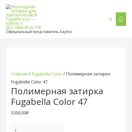
Гла
0
ме
Официальный представитель БауЭко
Главная
/
Fugabella Color
/ Полимерная затирка
Fugabella Color 47
Полимерная затирка
Fugabella Color 47
3200,00
₽
Количество