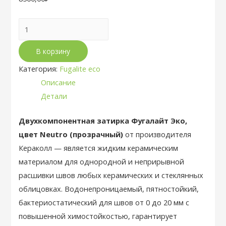
Количество
товара
В корзину
Эпоксидная
затирка
Категория:
Fugalite eco
Fugalite
Описание
eco
Детали
Invisibile
-
Двухкомпонентная затирка Фугалайт Эко,
прозрачный
цвет Neutro (прозрачный)
от производителя
Кераколл — является жидким керамическим
материалом для однородной и неприрывной
расшивки швов любых керамических и стеклянных
облицовках. Водонепроницаемый, пятностойкий,
бактериостатический для швов от 0 до 20 мм с
повышенной химостойкостью, гарантирует