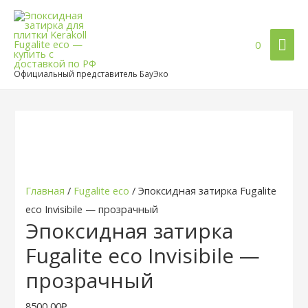
Гла
0
ме
Официальный представитель БауЭко
Главная
/
Fugalite eco
/ Эпоксидная затирка Fugalite
eco Invisibile — прозрачный
Эпоксидная затирка
Fugalite eco Invisibile —
прозрачный
8500,00
₽